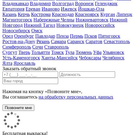
Владикавказ
Владимир
Волгоград
Воронеж
Геленджик
Евпатория
Ереван
Иваново
Ижевск
Йошкар-Ола
Казань
Керчь
Кострома
Краснодар
Красноярск
Курган
Липецк
Магнитогорск
Набережные Челны
Нижневартовск
Нижний
Новгород
Нижний Тагил
Новокузнецк
Новороссийск
Новосибирск
Омск
Орел
Оренбург
Павлодар
Пенза
Пермь
Псков
Пятигорск
Ростов-на-Дону
Рязань
Самара
Саранск
Саратов
Севастополь
Симферополь
Сочи
Ставрополь
Сургут
Тверь
Тольятти
Томск
Тула
Тюмень
Уфа
Ульяновск
Усть-Каменогорск
Ханты-Мансийск
Чебоксары
Челябинск
Ялта
Ярославль
Заказать обратный звонок
Нажимая на кнопку «Позвоните мне»,
Вы соглашаетесь
на обработку персональных данных
Бесплатная выкраска!