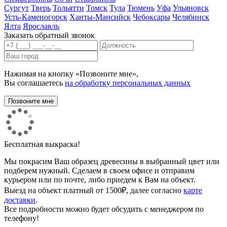
Сургут
Тверь
Тольятти
Томск
Тула
Тюмень
Уфа
Ульяновск
Усть-Каменогорск
Ханты-Мансийск
Чебоксары
Челябинск
Ялта
Ярославль
Заказать обратный звонок
Нажимая на кнопку «Позвоните мне»,
Вы соглашаетесь
на обработку персональных данных
Бесплатная выкраска!
Мы покрасим Ваш образец древесины в выбранный цвет или
подберем нужный. Сделаем в своем офисе и отправим
курьером или по почте, либо приедем к Вам на объект.
Выезд на объект платный от 1500₽, далее согласно
карте
доставки
.
Все подробности можно будет обсудить с менеджером по
телефону!