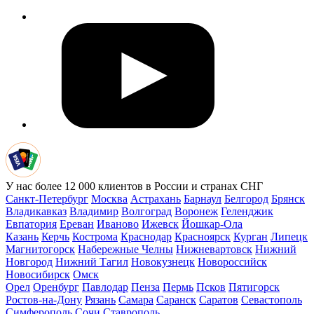
У нас более 12 000 клиентов в России и странах СНГ
Санкт-Петербург
Москва
Астрахань
Барнаул
Белгород
Брянск
Владикавказ
Владимир
Волгоград
Воронеж
Геленджик
Евпатория
Ереван
Иваново
Ижевск
Йошкар-Ола
Казань
Керчь
Кострома
Краснодар
Красноярск
Курган
Липецк
Магнитогорск
Набережные Челны
Нижневартовск
Нижний
Новгород
Нижний Тагил
Новокузнецк
Новороссийск
Новосибирск
Омск
Орел
Оренбург
Павлодар
Пенза
Пермь
Псков
Пятигорск
Ростов-на-Дону
Рязань
Самара
Саранск
Саратов
Севастополь
Симферополь
Сочи
Ставрополь