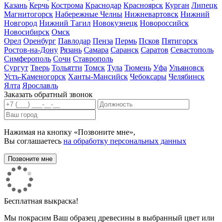
Казань
Керчь
Кострома
Краснодар
Красноярск
Курган
Липецк
Магнитогорск
Набережные Челны
Нижневартовск
Нижний
Новгород
Нижний Тагил
Новокузнецк
Новороссийск
Новосибирск
Омск
Орел
Оренбург
Павлодар
Пенза
Пермь
Псков
Пятигорск
Ростов-на-Дону
Рязань
Самара
Саранск
Саратов
Севастополь
Симферополь
Сочи
Ставрополь
Сургут
Тверь
Тольятти
Томск
Тула
Тюмень
Уфа
Ульяновск
Усть-Каменогорск
Ханты-Мансийск
Чебоксары
Челябинск
Ялта
Ярославль
Заказать обратный звонок
Нажимая на кнопку «Позвоните мне»,
Вы соглашаетесь
на обработку персональных данных
Бесплатная выкраска!
Мы покрасим Ваш образец древесины в выбранный цвет или