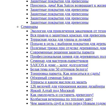
Защитные покрытия для древесины
Проснись, дача! Как Saicos возвращает к жизн
Защитные покрытия для древесины
Защитные покрытия для древесины
Защитные покрытия для древесины
Защитные покрытия для древесины
Семинары
Экология для привлечения заказчиков от тех
Вся правда о защитных красках для древесин
Террасная доска для улицы и лоджий
Попади в цель с выбором покрытия для дерев
Полезные трюки при отделке деревянных дом
Современные решения защиты паркета
Профессиональная химия для деревянных пол
Семинар для мастеров-паркетчиков
SAICOS в доме – залог долголетия!
Белая тема или 50 оттенков белого!
Тонировка паркета. Как вписаться и сдать!
Обзорный семинар Saicos
Террасы и каким маслом их мазать
126 мелочей для упрощения жизни дизайнера
Яркий Алтай под Москвой
Как омолодить и состарить древесину!
Колбасная вечеринка по теплому шву!
Чем защитить сруб и тело перед Новым годом