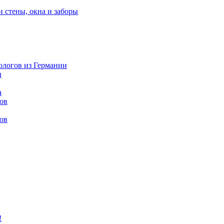
и стены, окна и заборы
нологов из Германии
ы
а
ов
ов
!