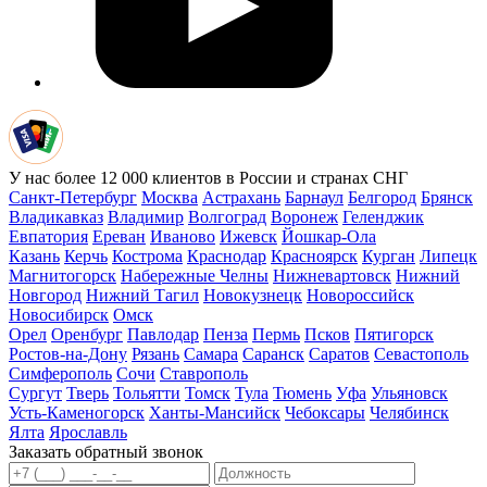
У нас более 12 000 клиентов в России и странах СНГ
Санкт-Петербург
Москва
Астрахань
Барнаул
Белгород
Брянск
Владикавказ
Владимир
Волгоград
Воронеж
Геленджик
Евпатория
Ереван
Иваново
Ижевск
Йошкар-Ола
Казань
Керчь
Кострома
Краснодар
Красноярск
Курган
Липецк
Магнитогорск
Набережные Челны
Нижневартовск
Нижний
Новгород
Нижний Тагил
Новокузнецк
Новороссийск
Новосибирск
Омск
Орел
Оренбург
Павлодар
Пенза
Пермь
Псков
Пятигорск
Ростов-на-Дону
Рязань
Самара
Саранск
Саратов
Севастополь
Симферополь
Сочи
Ставрополь
Сургут
Тверь
Тольятти
Томск
Тула
Тюмень
Уфа
Ульяновск
Усть-Каменогорск
Ханты-Мансийск
Чебоксары
Челябинск
Ялта
Ярославль
Заказать обратный звонок