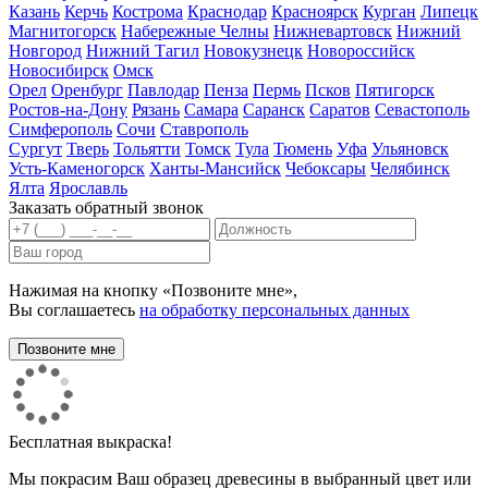
Казань
Керчь
Кострома
Краснодар
Красноярск
Курган
Липецк
Магнитогорск
Набережные Челны
Нижневартовск
Нижний
Новгород
Нижний Тагил
Новокузнецк
Новороссийск
Новосибирск
Омск
Орел
Оренбург
Павлодар
Пенза
Пермь
Псков
Пятигорск
Ростов-на-Дону
Рязань
Самара
Саранск
Саратов
Севастополь
Симферополь
Сочи
Ставрополь
Сургут
Тверь
Тольятти
Томск
Тула
Тюмень
Уфа
Ульяновск
Усть-Каменогорск
Ханты-Мансийск
Чебоксары
Челябинск
Ялта
Ярославль
Заказать обратный звонок
Нажимая на кнопку «Позвоните мне»,
Вы соглашаетесь
на обработку персональных данных
Бесплатная выкраска!
Мы покрасим Ваш образец древесины в выбранный цвет или