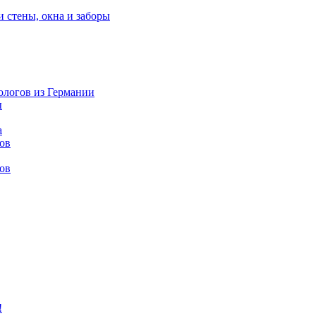
и стены, окна и заборы
нологов из Германии
ы
а
ов
ов
!