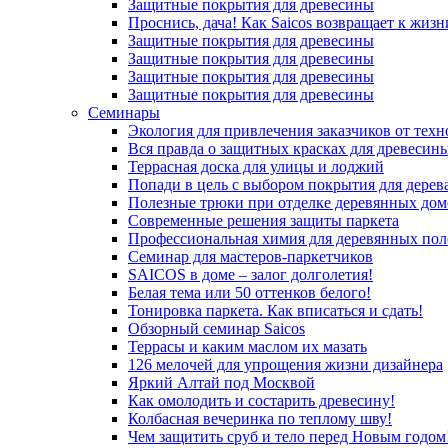
Защитные покрытия для древесины
Проснись, дача! Как Saicos возвращает к жизн
Защитные покрытия для древесины
Защитные покрытия для древесины
Защитные покрытия для древесины
Защитные покрытия для древесины
Семинары
Экология для привлечения заказчиков от тех
Вся правда о защитных красках для древесин
Террасная доска для улицы и лоджий
Попади в цель с выбором покрытия для дерев
Полезные трюки при отделке деревянных дом
Современные решения защиты паркета
Профессиональная химия для деревянных пол
Семинар для мастеров-паркетчиков
SAICOS в доме – залог долголетия!
Белая тема или 50 оттенков белого!
Тонировка паркета. Как вписаться и сдать!
Обзорный семинар Saicos
Террасы и каким маслом их мазать
126 мелочей для упрощения жизни дизайнера
Яркий Алтай под Москвой
Как омолодить и состарить древесину!
Колбасная вечеринка по теплому шву!
Чем защитить сруб и тело перед Новым годом