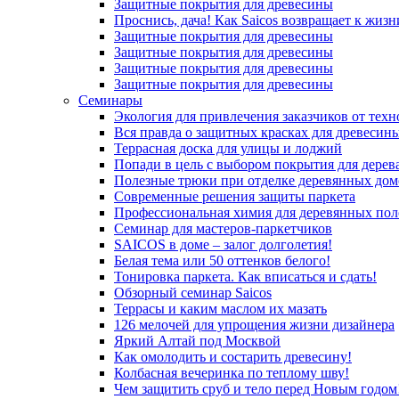
Защитные покрытия для древесины
Проснись, дача! Как Saicos возвращает к жизн
Защитные покрытия для древесины
Защитные покрытия для древесины
Защитные покрытия для древесины
Защитные покрытия для древесины
Семинары
Экология для привлечения заказчиков от тех
Вся правда о защитных красках для древесин
Террасная доска для улицы и лоджий
Попади в цель с выбором покрытия для дерев
Полезные трюки при отделке деревянных дом
Современные решения защиты паркета
Профессиональная химия для деревянных пол
Семинар для мастеров-паркетчиков
SAICOS в доме – залог долголетия!
Белая тема или 50 оттенков белого!
Тонировка паркета. Как вписаться и сдать!
Обзорный семинар Saicos
Террасы и каким маслом их мазать
126 мелочей для упрощения жизни дизайнера
Яркий Алтай под Москвой
Как омолодить и состарить древесину!
Колбасная вечеринка по теплому шву!
Чем защитить сруб и тело перед Новым годом