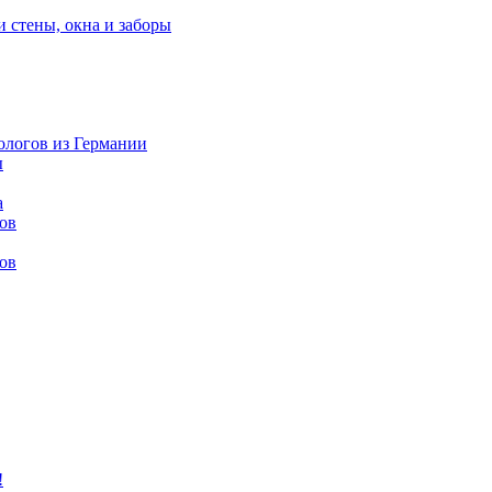
и стены, окна и заборы
нологов из Германии
ы
а
ов
ов
!