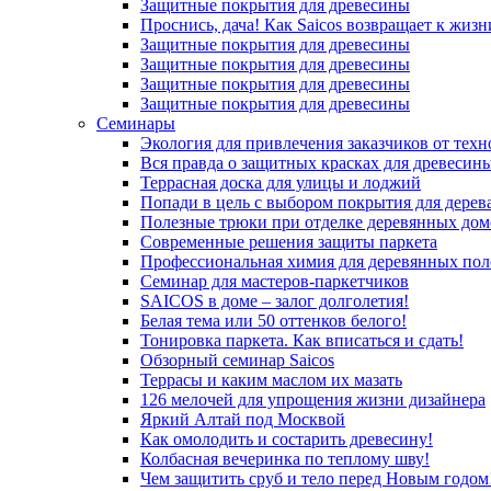
Защитные покрытия для древесины
Проснись, дача! Как Saicos возвращает к жизн
Защитные покрытия для древесины
Защитные покрытия для древесины
Защитные покрытия для древесины
Защитные покрытия для древесины
Семинары
Экология для привлечения заказчиков от тех
Вся правда о защитных красках для древесин
Террасная доска для улицы и лоджий
Попади в цель с выбором покрытия для дерев
Полезные трюки при отделке деревянных дом
Современные решения защиты паркета
Профессиональная химия для деревянных пол
Семинар для мастеров-паркетчиков
SAICOS в доме – залог долголетия!
Белая тема или 50 оттенков белого!
Тонировка паркета. Как вписаться и сдать!
Обзорный семинар Saicos
Террасы и каким маслом их мазать
126 мелочей для упрощения жизни дизайнера
Яркий Алтай под Москвой
Как омолодить и состарить древесину!
Колбасная вечеринка по теплому шву!
Чем защитить сруб и тело перед Новым годом