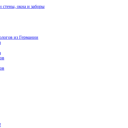
и стены, окна и заборы
нологов из Германии
ы
а
ов
ов
!