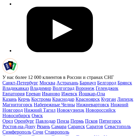
У нас более 12 000 клиентов в России и странах СНГ
Санкт-Петербург
Москва
Астрахань
Барнаул
Белгород
Брянск
Владикавказ
Владимир
Волгоград
Воронеж
Геленджик
Евпатория
Ереван
Иваново
Ижевск
Йошкар-Ола
Казань
Керчь
Кострома
Краснодар
Красноярск
Курган
Липецк
Магнитогорск
Набережные Челны
Нижневартовск
Нижний
Новгород
Нижний Тагил
Новокузнецк
Новороссийск
Новосибирск
Омск
Орел
Оренбург
Павлодар
Пенза
Пермь
Псков
Пятигорск
Ростов-на-Дону
Рязань
Самара
Саранск
Саратов
Севастополь
Симферополь
Сочи
Ставрополь