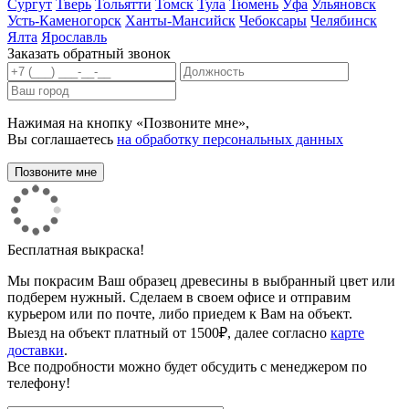
Сургут
Тверь
Тольятти
Томск
Тула
Тюмень
Уфа
Ульяновск
Усть-Каменогорск
Ханты-Мансийск
Чебоксары
Челябинск
Ялта
Ярославль
Заказать обратный звонок
Нажимая на кнопку «Позвоните мне»,
Вы соглашаетесь
на обработку персональных данных
Бесплатная выкраска!
Мы покрасим Ваш образец древесины в выбранный цвет или
подберем нужный. Сделаем в своем офисе и отправим
курьером или по почте, либо приедем к Вам на объект.
Выезд на объект платный от 1500₽, далее согласно
карте
доставки
.
Все подробности можно будет обсудить с менеджером по
телефону!