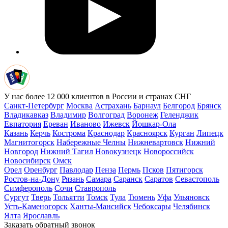
У нас более 12 000 клиентов в России и странах СНГ
Санкт-Петербург
Москва
Астрахань
Барнаул
Белгород
Брянск
Владикавказ
Владимир
Волгоград
Воронеж
Геленджик
Евпатория
Ереван
Иваново
Ижевск
Йошкар-Ола
Казань
Керчь
Кострома
Краснодар
Красноярск
Курган
Липецк
Магнитогорск
Набережные Челны
Нижневартовск
Нижний
Новгород
Нижний Тагил
Новокузнецк
Новороссийск
Новосибирск
Омск
Орел
Оренбург
Павлодар
Пенза
Пермь
Псков
Пятигорск
Ростов-на-Дону
Рязань
Самара
Саранск
Саратов
Севастополь
Симферополь
Сочи
Ставрополь
Сургут
Тверь
Тольятти
Томск
Тула
Тюмень
Уфа
Ульяновск
Усть-Каменогорск
Ханты-Мансийск
Чебоксары
Челябинск
Ялта
Ярославль
Заказать обратный звонок