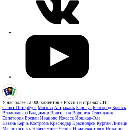
У нас более 12 000 клиентов в России и странах СНГ
Санкт-Петербург
Москва
Астрахань
Барнаул
Белгород
Брянск
Владикавказ
Владимир
Волгоград
Воронеж
Геленджик
Евпатория
Ереван
Иваново
Ижевск
Йошкар-Ола
Казань
Керчь
Кострома
Краснодар
Красноярск
Курган
Липецк
Магнитогорск
Набережные Челны
Нижневартовск
Нижний