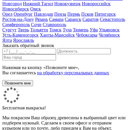
Новгород
Нижний Тагил
Новокузнецк
Новороссийск
Новосибирск
Омск
Орел
Оренбург
Павлодар
Пенза
Пермь
Псков
Пятигорск
Ростов-на-Дону
Рязань
Самара
Саранск
Саратов
Севастополь
Симферополь
Сочи
Ставрополь
Сургут
Тверь
Тольятти
Томск
Тула
Тюмень
Уфа
Ульяновск
Усть-Каменогорск
Ханты-Мансийск
Чебоксары
Челябинск
Ялта
Ярославль
Заказать обратный звонок
Нажимая на кнопку «Позвоните мне»,
Вы соглашаетесь
на обработку персональных данных
Бесплатная выкраска!
Мы покрасим Ваш образец древесины в выбранный цвет или
подберем нужный. Сделаем в своем офисе и отправим
курьером или по почте, либо приедем к Вам на объект.