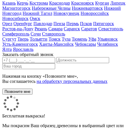
Казань
Керчь
Кострома
Краснодар
Красноярск
Курган
Липецк
Магнитогорск
Набережные Челны
Нижневартовск
Нижний
Новгород
Нижний Тагил
Новокузнецк
Новороссийск
Новосибирск
Омск
Орел
Оренбург
Павлодар
Пенза
Пермь
Псков
Пятигорск
Ростов-на-Дону
Рязань
Самара
Саранск
Саратов
Севастополь
Симферополь
Сочи
Ставрополь
Сургут
Тверь
Тольятти
Томск
Тула
Тюмень
Уфа
Ульяновск
Усть-Каменогорск
Ханты-Мансийск
Чебоксары
Челябинск
Ялта
Ярославль
Заказать обратный звонок
Нажимая на кнопку «Позвоните мне»,
Вы соглашаетесь
на обработку персональных данных
Бесплатная выкраска!
Мы покрасим Ваш образец древесины в выбранный цвет или