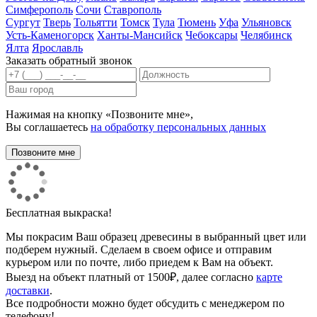
Симферополь
Сочи
Ставрополь
Сургут
Тверь
Тольятти
Томск
Тула
Тюмень
Уфа
Ульяновск
Усть-Каменогорск
Ханты-Мансийск
Чебоксары
Челябинск
Ялта
Ярославль
Заказать обратный звонок
Нажимая на кнопку «Позвоните мне»,
Вы соглашаетесь
на обработку персональных данных
Бесплатная выкраска!
Мы покрасим Ваш образец древесины в выбранный цвет или
подберем нужный. Сделаем в своем офисе и отправим
курьером или по почте, либо приедем к Вам на объект.
Выезд на объект платный от 1500₽, далее согласно
карте
доставки
.
Все подробности можно будет обсудить с менеджером по
телефону!