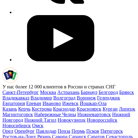
У нас более 12 000 клиентов в России и странах СНГ
Санкт-Петербург
Москва
Астрахань
Барнаул
Белгород
Брянск
Владикавказ
Владимир
Волгоград
Воронеж
Геленджик
Евпатория
Ереван
Иваново
Ижевск
Йошкар-Ола
Казань
Керчь
Кострома
Краснодар
Красноярск
Курган
Липецк
Магнитогорск
Набережные Челны
Нижневартовск
Нижний
Новгород
Нижний Тагил
Новокузнецк
Новороссийск
Новосибирск
Омск
Орел
Оренбург
Павлодар
Пенза
Пермь
Псков
Пятигорск
Ростов-на-Дону
Рязань
Самара
Саранск
Саратов
Севастополь