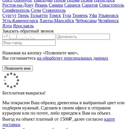
Ростов-на-Дону
Рязань
Самара
Саранск
Саратов
Севастополь
Симферополь
Сочи
Ставрополь
Сургут
Тверь
Тольятти
Томск
Тула
Тюмень
Уфа
Ульяновск
Усть-Каменогорск
Ханты-Мансийск
Чебоксары
Челябинск
Ялта
Ярославль
Заказать обратный звонок
Нажимая на кнопку «Позвоните мне»,
Вы соглашаетесь
на обработку персональных данных
Бесплатная выкраска!
Мы покрасим Ваш образец древесины в выбранный цвет или
подберем нужный. Сделаем в своем офисе и отправим
курьером или по почте, либо приедем к Вам на объект.
Выезд на объект платный от 1500₽, далее согласно
карте
доставки
.