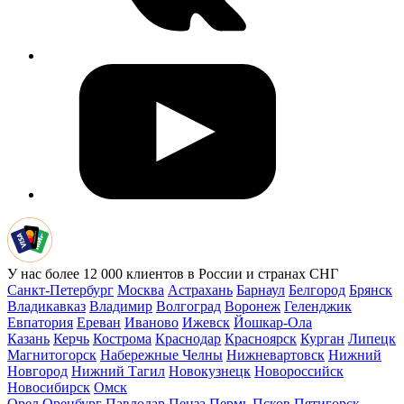
У нас более 12 000 клиентов в России и странах СНГ
Санкт-Петербург
Москва
Астрахань
Барнаул
Белгород
Брянск
Владикавказ
Владимир
Волгоград
Воронеж
Геленджик
Евпатория
Ереван
Иваново
Ижевск
Йошкар-Ола
Казань
Керчь
Кострома
Краснодар
Красноярск
Курган
Липецк
Магнитогорск
Набережные Челны
Нижневартовск
Нижний
Новгород
Нижний Тагил
Новокузнецк
Новороссийск
Новосибирск
Омск
Орел
Оренбург
Павлодар
Пенза
Пермь
Псков
Пятигорск