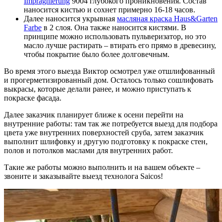
Impragnierung
9004 глубокого проникновения. Состав
наносится кистью и сохнет примерно 16-18 часов.
Далее наносится укрывная
масляная краска Haus&Garten
Farbe
в 2 слоя. Она также наносится кистями. В
принципе можно использовать пульверизатор, но это
масло лучше растирать – втирать его прямо в древесину,
чтобы покрытие было более долговечным.
Во время этого выезда Виктор осмотрел уже отшлифованный
и прогерметизированный дом. Осталось только сошлифовать
выкрасы, которые делали ранее, и можно приступать к
покраске фасада.
Далее заказчик планирует ближе к осени перейти на
внутренние работы: там так же потребуется выезд для подбора
цвета уже внутренних поверхностей сруба, затем заказчик
выполнит шлифовку и другую подготовку к покраске стен,
полов и потолков маслами для внутренних работ.
Такие же работы можно выполнить и на вашем объекте –
звоните и заказывайте выезд технолога Saicos!