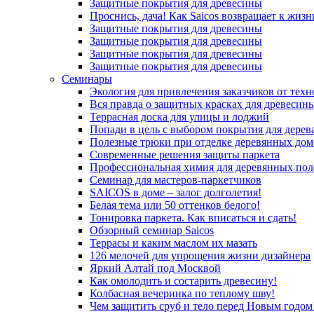
Защитные покрытия для древесины
Проснись, дача! Как Saicos возвращает к жизн
Защитные покрытия для древесины
Защитные покрытия для древесины
Защитные покрытия для древесины
Защитные покрытия для древесины
Семинары
Экология для привлечения заказчиков от тех
Вся правда о защитных красках для древесин
Террасная доска для улицы и лоджий
Попади в цель с выбором покрытия для дерев
Полезные трюки при отделке деревянных дом
Современные решения защиты паркета
Профессиональная химия для деревянных пол
Семинар для мастеров-паркетчиков
SAICOS в доме – залог долголетия!
Белая тема или 50 оттенков белого!
Тонировка паркета. Как вписаться и сдать!
Обзорный семинар Saicos
Террасы и каким маслом их мазать
126 мелочей для упрощения жизни дизайнера
Яркий Алтай под Москвой
Как омолодить и состарить древесину!
Колбасная вечеринка по теплому шву!
Чем защитить сруб и тело перед Новым годом