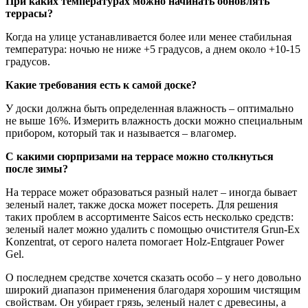
При каких температурах можно начинать обновлять
террасы?
Когда на улице устанавливается более или менее стабильная
температура: ночью не ниже +5 градусов, а днем около +10-15
градусов.
Какие требования есть к самой доске?
У доски должна быть определенная влажность – оптимально
не выше 16%. Измерить влажность доски можно специальным
прибором, который так и называется – влагомер.
С какими сюрпризами на террасе можно столкнуться
после зимы?
На террасе может образоваться разный налет – иногда бывает
зеленый налет, также доска может посереть. Для решения
таких проблем в ассортименте Saicos есть несколько средств:
зеленый налет можно удалить с помощью очистителя Grun-Ex
Konzentrat, от серого налета помогает Holz-Entgrauer Power
Gel.
О последнем средстве хочется сказать особо – у него довольно
широкий диапазон применения благодаря хорошим чистящим
свойствам. Он убирает грязь, зеленый налет с древесины, а