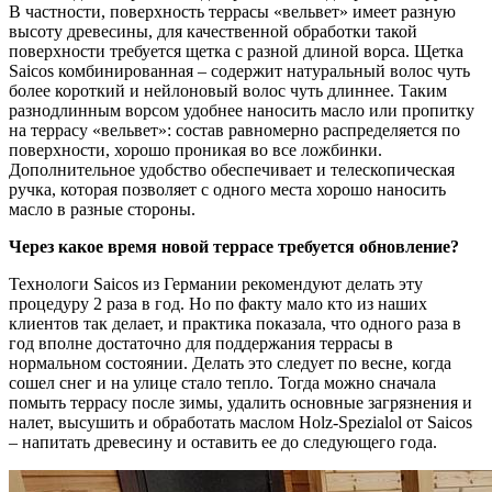
В частности, поверхность террасы «вельвет» имеет разную
высоту древесины, для качественной обработки такой
поверхности требуется щетка с разной длиной ворса. Щетка
Saicos комбинированная – содержит натуральный волос чуть
более короткий и нейлоновый волос чуть длиннее. Таким
разнодлинным ворсом удобнее наносить масло или пропитку
на террасу «вельвет»: состав равномерно распределяется по
поверхности, хорошо проникая во все ложбинки.
Дополнительное удобство обеспечивает и телескопическая
ручка, которая позволяет с одного места хорошо наносить
масло в разные стороны.
Через какое время новой террасе требуется обновление?
Технологи Saicos из Германии рекомендуют делать эту
процедуру 2 раза в год. Но по факту мало кто из наших
клиентов так делает, и практика показала, что одного раза в
год вполне достаточно для поддержания террасы в
нормальном состоянии. Делать это следует по весне, когда
сошел снег и на улице стало тепло. Тогда можно сначала
помыть террасу после зимы, удалить основные загрязнения и
налет, высушить и обработать маслом Holz-Spezialol от Saicos
– напитать древесину и оставить ее до следующего года.