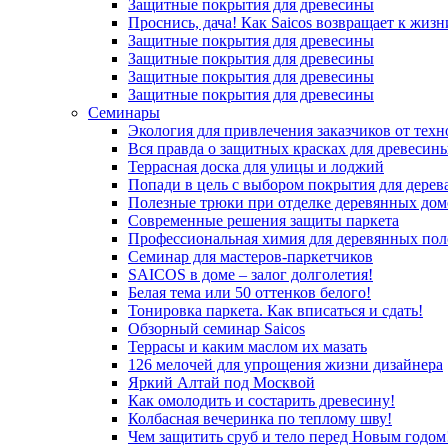
Защитные покрытия для древесины
Проснись, дача! Как Saicos возвращает к жизн
Защитные покрытия для древесины
Защитные покрытия для древесины
Защитные покрытия для древесины
Защитные покрытия для древесины
Семинары
Экология для привлечения заказчиков от тех
Вся правда о защитных красках для древесин
Террасная доска для улицы и лоджий
Попади в цель с выбором покрытия для дерев
Полезные трюки при отделке деревянных дом
Современные решения защиты паркета
Профессиональная химия для деревянных пол
Семинар для мастеров-паркетчиков
SAICOS в доме – залог долголетия!
Белая тема или 50 оттенков белого!
Тонировка паркета. Как вписаться и сдать!
Обзорный семинар Saicos
Террасы и каким маслом их мазать
126 мелочей для упрощения жизни дизайнера
Яркий Алтай под Москвой
Как омолодить и состарить древесину!
Колбасная вечеринка по теплому шву!
Чем защитить сруб и тело перед Новым годом