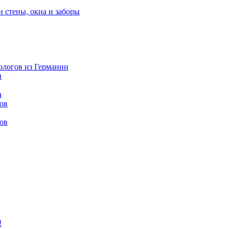
и стены, окна и заборы
нологов из Германии
ы
а
ов
ов
!