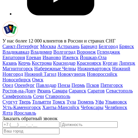
У нас более 12 000 клиентов в России и странах СНГ
Санкт-Петербург
Москва
Астрахань
Барнаул
Белгород
Брянск
Владикавказ
Владимир
Волгоград
Воронеж
Геленджик
Евпатория
Ереван
Иваново
Ижевск
Йошкар-Ола
Казань
Керчь
Кострома
Краснодар
Красноярск
Курган
Липецк
Магнитогорск
Набережные Челны
Нижневартовск
Нижний
Новгород
Нижний Тагил
Новокузнецк
Новороссийск
Новосибирск
Омск
Орел
Оренбург
Павлодар
Пенза
Пермь
Псков
Пятигорск
Ростов-на-Дону
Рязань
Самара
Саранск
Саратов
Севастополь
Симферополь
Сочи
Ставрополь
Сургут
Тверь
Тольятти
Томск
Тула
Тюмень
Уфа
Ульяновск
Усть-Каменогорск
Ханты-Мансийск
Чебоксары
Челябинск
Ялта
Ярославль
Заказать обратный звонок