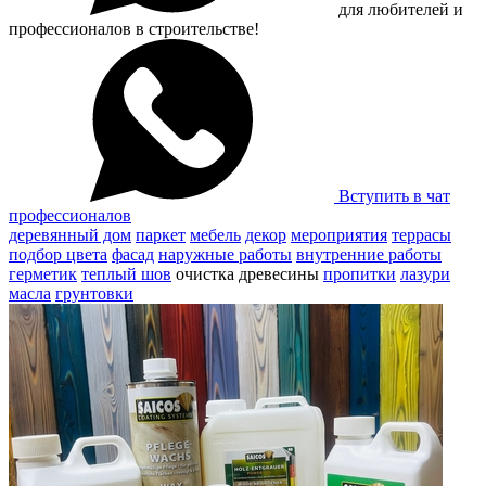
для любителей и
профессионалов в строительстве!
Вступить в чат
профессионалов
деревянный дом
паркет
мебель
декор
мероприятия
террасы
подбор цвета
фасад
наружные работы
внутренние работы
герметик
теплый шов
очистка древесины
пропитки
лазури
масла
грунтовки