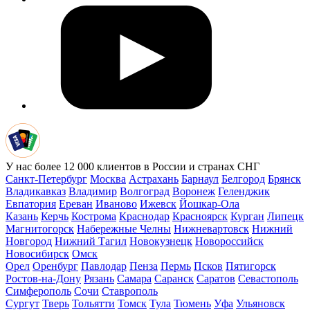
У нас более 12 000 клиентов в России и странах СНГ
Санкт-Петербург
Москва
Астрахань
Барнаул
Белгород
Брянск
Владикавказ
Владимир
Волгоград
Воронеж
Геленджик
Евпатория
Ереван
Иваново
Ижевск
Йошкар-Ола
Казань
Керчь
Кострома
Краснодар
Красноярск
Курган
Липецк
Магнитогорск
Набережные Челны
Нижневартовск
Нижний
Новгород
Нижний Тагил
Новокузнецк
Новороссийск
Новосибирск
Омск
Орел
Оренбург
Павлодар
Пенза
Пермь
Псков
Пятигорск
Ростов-на-Дону
Рязань
Самара
Саранск
Саратов
Севастополь
Симферополь
Сочи
Ставрополь
Сургут
Тверь
Тольятти
Томск
Тула
Тюмень
Уфа
Ульяновск