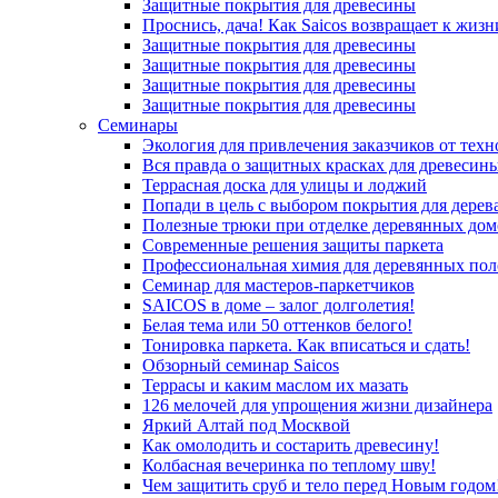
Защитные покрытия для древесины
Проснись, дача! Как Saicos возвращает к жизн
Защитные покрытия для древесины
Защитные покрытия для древесины
Защитные покрытия для древесины
Защитные покрытия для древесины
Семинары
Экология для привлечения заказчиков от тех
Вся правда о защитных красках для древесин
Террасная доска для улицы и лоджий
Попади в цель с выбором покрытия для дерев
Полезные трюки при отделке деревянных дом
Современные решения защиты паркета
Профессиональная химия для деревянных пол
Семинар для мастеров-паркетчиков
SAICOS в доме – залог долголетия!
Белая тема или 50 оттенков белого!
Тонировка паркета. Как вписаться и сдать!
Обзорный семинар Saicos
Террасы и каким маслом их мазать
126 мелочей для упрощения жизни дизайнера
Яркий Алтай под Москвой
Как омолодить и состарить древесину!
Колбасная вечеринка по теплому шву!
Чем защитить сруб и тело перед Новым годом