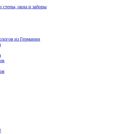
и стены, окна и заборы
нологов из Германии
ы
а
ов
ов
!