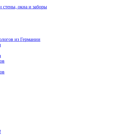
и стены, окна и заборы
нологов из Германии
ы
а
ов
ов
!