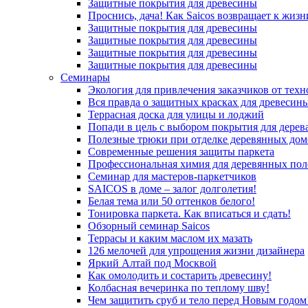
Защитные покрытия для древесины
Проснись, дача! Как Saicos возвращает к жизн
Защитные покрытия для древесины
Защитные покрытия для древесины
Защитные покрытия для древесины
Защитные покрытия для древесины
Семинары
Экология для привлечения заказчиков от тех
Вся правда о защитных красках для древесин
Террасная доска для улицы и лоджий
Попади в цель с выбором покрытия для дерев
Полезные трюки при отделке деревянных дом
Современные решения защиты паркета
Профессиональная химия для деревянных пол
Семинар для мастеров-паркетчиков
SAICOS в доме – залог долголетия!
Белая тема или 50 оттенков белого!
Тонировка паркета. Как вписаться и сдать!
Обзорный семинар Saicos
Террасы и каким маслом их мазать
126 мелочей для упрощения жизни дизайнера
Яркий Алтай под Москвой
Как омолодить и состарить древесину!
Колбасная вечеринка по теплому шву!
Чем защитить сруб и тело перед Новым годом