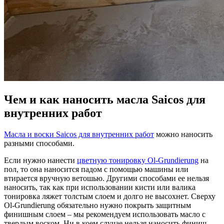
Чем и как наносить масла Saicos для
внутренних работ
Масла и воски Saicos для внутренних работ
можно наносить
разными способами.
Если нужно нанести
цветную тонировку Ol-Grundierung
на
пол, то она наносится падом с помощью машины или
втирается вручную ветошью. Другими способами ее нельзя
наносить, так как при использовании кисти или валика
тонировка ляжет толстым слоем и долго не высохнет. Сверху
Ol-Grundierung обязательно нужно покрыть защитным
финишным слоем – мы рекомендуем использовать масло с
твердым воском. Ни в коем случае нельзя наносить финиш,