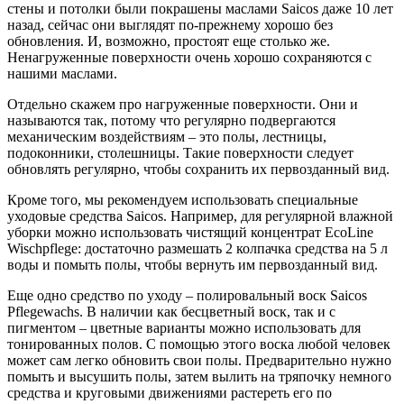
стены и потолки были покрашены маслами Saicos даже 10 лет
назад, сейчас они выглядят по-прежнему хорошо без
обновления. И, возможно, простоят еще столько же.
Ненагруженные поверхности очень хорошо сохраняются с
нашими маслами.
Отдельно скажем про нагруженные поверхности. Они и
называются так, потому что регулярно подвергаются
механическим воздействиям – это полы, лестницы,
подоконники, столешницы. Такие поверхности следует
обновлять регулярно, чтобы сохранить их первозданный вид.
Кроме того, мы рекомендуем использовать специальные
уходовые средства Saicos. Например, для регулярной влажной
уборки можно использовать чистящий концентрат EcoLine
Wischpflegе: достаточно размешать 2 колпачка средства на 5 л
воды и помыть полы, чтобы вернуть им первозданный вид.
Еще одно средство по уходу – полировальный воск Saicos
Pflegewachs. В наличии как бесцветный воск, так и с
пигментом – цветные варианты можно использовать для
тонированных полов. С помощью этого воска любой человек
может сам легко обновить свои полы. Предварительно нужно
помыть и высушить полы, затем вылить на тряпочку немного
средства и круговыми движениями растереть его по