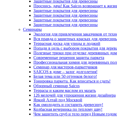
Защитные покрытия для древесины
Проснись, дача! Как Saicos возвращает к жизн
Защитные покрытия для древесины
Защитные покрытия для древесины
Защитные покрытия для древесины
Защитные покрытия для древесины
Семинары
Экология для привлечения заказчиков от тех
Вся правда о защитных красках для древесин
Террасная доска для улицы и лоджий
Попади в цель с выбором покрытия для дерев
Полезные трюки при отделке деревянных дом
Современные решения защиты паркета
Профессиональная химия для деревянных пол
Семинар для мастеров-паркетчиков
SAICOS в доме – залог долголетия!
Белая тема или 50 оттенков белого!
Тонировка паркета. Как вписаться и сдать!
Обзорный семинар Saicos
Террасы и каким маслом их мазать
126 мелочей для упрощения жизни дизайнера
Яркий Алтай под Москвой
Как омолодить и состарить древесину!
Колбасная вечеринка по теплому шву!
Чем защитить сруб и тело перед Новым годом