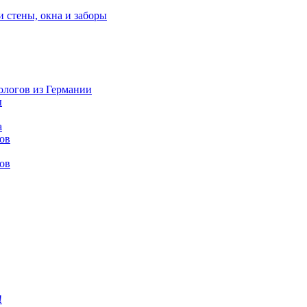
и стены, окна и заборы
нологов из Германии
ы
а
ов
ов
!