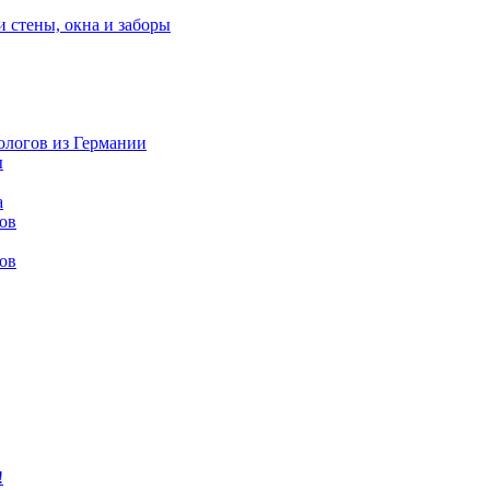
и стены, окна и заборы
нологов из Германии
ы
а
ов
ов
!