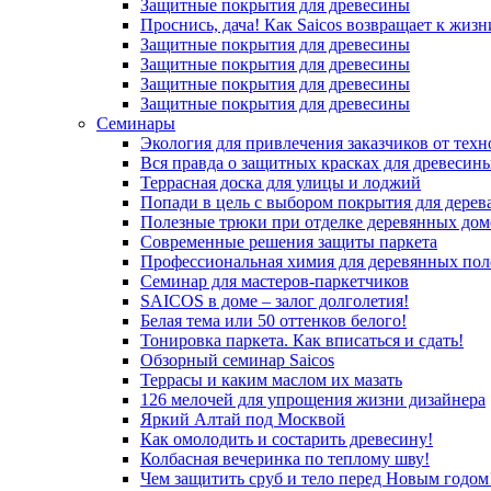
Защитные покрытия для древесины
Проснись, дача! Как Saicos возвращает к жизн
Защитные покрытия для древесины
Защитные покрытия для древесины
Защитные покрытия для древесины
Защитные покрытия для древесины
Семинары
Экология для привлечения заказчиков от тех
Вся правда о защитных красках для древесин
Террасная доска для улицы и лоджий
Попади в цель с выбором покрытия для дерев
Полезные трюки при отделке деревянных дом
Современные решения защиты паркета
Профессиональная химия для деревянных пол
Семинар для мастеров-паркетчиков
SAICOS в доме – залог долголетия!
Белая тема или 50 оттенков белого!
Тонировка паркета. Как вписаться и сдать!
Обзорный семинар Saicos
Террасы и каким маслом их мазать
126 мелочей для упрощения жизни дизайнера
Яркий Алтай под Москвой
Как омолодить и состарить древесину!
Колбасная вечеринка по теплому шву!
Чем защитить сруб и тело перед Новым годом