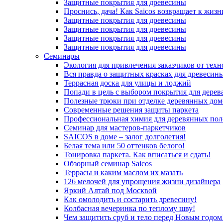
Защитные покрытия для древесины
Проснись, дача! Как Saicos возвращает к жизн
Защитные покрытия для древесины
Защитные покрытия для древесины
Защитные покрытия для древесины
Защитные покрытия для древесины
Семинары
Экология для привлечения заказчиков от тех
Вся правда о защитных красках для древесин
Террасная доска для улицы и лоджий
Попади в цель с выбором покрытия для дерев
Полезные трюки при отделке деревянных дом
Современные решения защиты паркета
Профессиональная химия для деревянных пол
Семинар для мастеров-паркетчиков
SAICOS в доме – залог долголетия!
Белая тема или 50 оттенков белого!
Тонировка паркета. Как вписаться и сдать!
Обзорный семинар Saicos
Террасы и каким маслом их мазать
126 мелочей для упрощения жизни дизайнера
Яркий Алтай под Москвой
Как омолодить и состарить древесину!
Колбасная вечеринка по теплому шву!
Чем защитить сруб и тело перед Новым годом