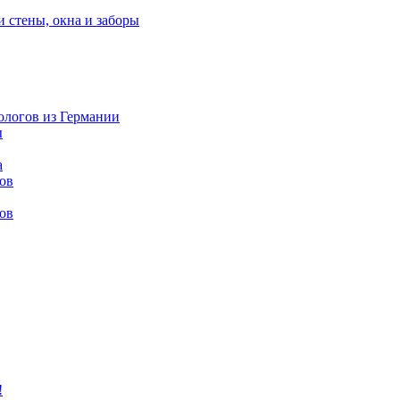
и стены, окна и заборы
нологов из Германии
ы
а
ов
ов
!