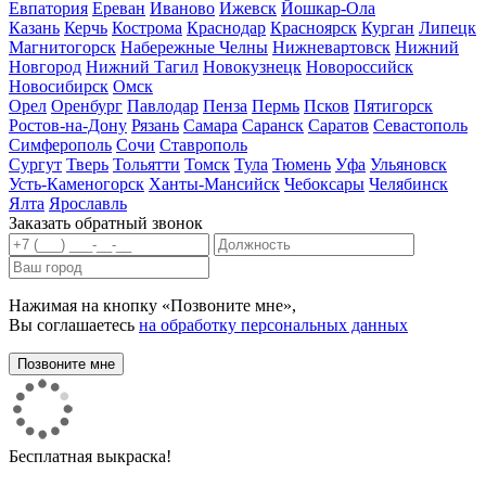
Евпатория
Ереван
Иваново
Ижевск
Йошкар-Ола
Казань
Керчь
Кострома
Краснодар
Красноярск
Курган
Липецк
Магнитогорск
Набережные Челны
Нижневартовск
Нижний
Новгород
Нижний Тагил
Новокузнецк
Новороссийск
Новосибирск
Омск
Орел
Оренбург
Павлодар
Пенза
Пермь
Псков
Пятигорск
Ростов-на-Дону
Рязань
Самара
Саранск
Саратов
Севастополь
Симферополь
Сочи
Ставрополь
Сургут
Тверь
Тольятти
Томск
Тула
Тюмень
Уфа
Ульяновск
Усть-Каменогорск
Ханты-Мансийск
Чебоксары
Челябинск
Ялта
Ярославль
Заказать обратный звонок
Нажимая на кнопку «Позвоните мне»,
Вы соглашаетесь
на обработку персональных данных
Бесплатная выкраска!