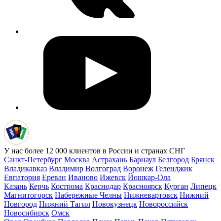
У нас более 12 000 клиентов в России и странах СНГ
Санкт-Петербург
Москва
Астрахань
Барнаул
Белгород
Брянск
Владикавказ
Владимир
Волгоград
Воронеж
Геленджик
Евпатория
Ереван
Иваново
Ижевск
Йошкар-Ола
Казань
Керчь
Кострома
Краснодар
Красноярск
Курган
Липецк
Магнитогорск
Набережные Челны
Нижневартовск
Нижний
Новгород
Нижний Тагил
Новокузнецк
Новороссийск
Новосибирск
Омск