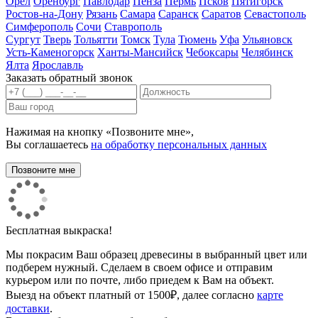
Орел
Оренбург
Павлодар
Пенза
Пермь
Псков
Пятигорск
Ростов-на-Дону
Рязань
Самара
Саранск
Саратов
Севастополь
Симферополь
Сочи
Ставрополь
Сургут
Тверь
Тольятти
Томск
Тула
Тюмень
Уфа
Ульяновск
Усть-Каменогорск
Ханты-Мансийск
Чебоксары
Челябинск
Ялта
Ярославль
Заказать обратный звонок
Нажимая на кнопку «Позвоните мне»,
Вы соглашаетесь
на обработку персональных данных
Бесплатная выкраска!
Мы покрасим Ваш образец древесины в выбранный цвет или
подберем нужный. Сделаем в своем офисе и отправим
курьером или по почте, либо приедем к Вам на объект.
Выезд на объект платный от 1500₽, далее согласно
карте
доставки
.