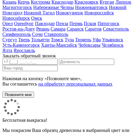
Казань
Керчь
Кострома
Краснодар
Красноярск
Курган
Липецк
Магнитогорск
Набережные Челны
Нижневартовск
Нижний
Новгород
Нижний Тагил
Новокузнецк
Новороссийск
Новосибирск
Омск
Орел
Оренбург
Павлодар
Пенза
Пермь
Псков
Пятигорск
Ростов-на-Дону
Рязань
Самара
Саранск
Саратов
Севастополь
Симферополь
Сочи
Ставрополь
Сургут
Тверь
Тольятти
Томск
Тула
Тюмень
Уфа
Ульяновск
Усть-Каменогорск
Ханты-Мансийск
Чебоксары
Челябинск
Ялта
Ярославль
Заказать обратный звонок
Нажимая на кнопку «Позвоните мне»,
Вы соглашаетесь
на обработку персональных данных
Бесплатная выкраска!
Мы покрасим Ваш образец древесины в выбранный цвет или