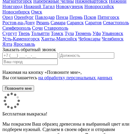
Магнитогорск
Набережные Челны
Нижневартовск
Нижний
Новгород
Нижний Тагил
Новокузнецк
Новороссийск
Новосибирск
Омск
Орел
Оренбург
Павлодар
Пенза
Пермь
Псков
Пятигорск
Ростов-на-Дону
Рязань
Самара
Саранск
Саратов
Севастополь
Симферополь
Сочи
Ставрополь
Сургут
Тверь
Тольятти
Томск
Тула
Тюмень
Уфа
Ульяновск
Усть-Каменогорск
Ханты-Мансийск
Чебоксары
Челябинск
Ялта
Ярославль
Заказать обратный звонок
Нажимая на кнопку «Позвоните мне»,
Вы соглашаетесь
на обработку персональных данных
Бесплатная выкраска!
Мы покрасим Ваш образец древесины в выбранный цвет или
подберем нужный. Сделаем в своем офисе и отправим