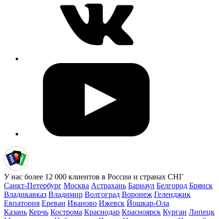
У нас более 12 000 клиентов в России и странах СНГ
Санкт-Петербург
Москва
Астрахань
Барнаул
Белгород
Брянск
Владикавказ
Владимир
Волгоград
Воронеж
Геленджик
Евпатория
Ереван
Иваново
Ижевск
Йошкар-Ола
Казань
Керчь
Кострома
Краснодар
Красноярск
Курган
Липецк