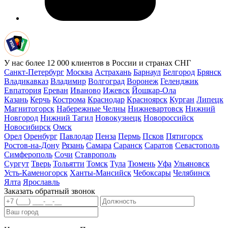
У нас более 12 000 клиентов в России и странах СНГ
Санкт-Петербург
Москва
Астрахань
Барнаул
Белгород
Брянск
Владикавказ
Владимир
Волгоград
Воронеж
Геленджик
Евпатория
Ереван
Иваново
Ижевск
Йошкар-Ола
Казань
Керчь
Кострома
Краснодар
Красноярск
Курган
Липецк
Магнитогорск
Набережные Челны
Нижневартовск
Нижний
Новгород
Нижний Тагил
Новокузнецк
Новороссийск
Новосибирск
Омск
Орел
Оренбург
Павлодар
Пенза
Пермь
Псков
Пятигорск
Ростов-на-Дону
Рязань
Самара
Саранск
Саратов
Севастополь
Симферополь
Сочи
Ставрополь
Сургут
Тверь
Тольятти
Томск
Тула
Тюмень
Уфа
Ульяновск
Усть-Каменогорск
Ханты-Мансийск
Чебоксары
Челябинск
Ялта
Ярославль
Заказать обратный звонок