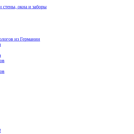
и стены, окна и заборы
нологов из Германии
ы
а
ов
ов
!