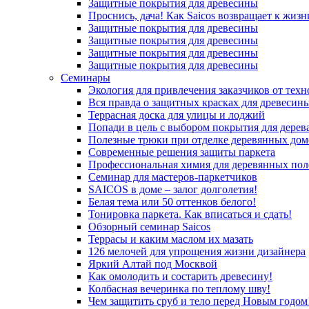
Защитные покрытия для древесины
Проснись, дача! Как Saicos возвращает к жизн
Защитные покрытия для древесины
Защитные покрытия для древесины
Защитные покрытия для древесины
Защитные покрытия для древесины
Семинары
Экология для привлечения заказчиков от тех
Вся правда о защитных красках для древесин
Террасная доска для улицы и лоджий
Попади в цель с выбором покрытия для дерев
Полезные трюки при отделке деревянных дом
Современные решения защиты паркета
Профессиональная химия для деревянных пол
Семинар для мастеров-паркетчиков
SAICOS в доме – залог долголетия!
Белая тема или 50 оттенков белого!
Тонировка паркета. Как вписаться и сдать!
Обзорный семинар Saicos
Террасы и каким маслом их мазать
126 мелочей для упрощения жизни дизайнера
Яркий Алтай под Москвой
Как омолодить и состарить древесину!
Колбасная вечеринка по теплому шву!
Чем защитить сруб и тело перед Новым годом