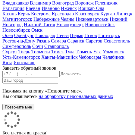
Владикавказ
Владимир
Волгоград
Воронеж
Геленджик
Евпатория
Ереван
Иваново
Ижевск
Йошкар-Ола
Казань
Керчь
Кострома
Краснодар
Красноярск
Курган
Липецк
Магнитогорск
Набережные Челны
Нижневартовск
Нижний
Новгород
Нижний Тагил
Новокузнецк
Новороссийск
Новосибирск
Омск
Орел
Оренбург
Павлодар
Пенза
Пермь
Псков
Пятигорск
Ростов-на-Дону
Рязань
Самара
Саранск
Саратов
Севастополь
Симферополь
Сочи
Ставрополь
Сургут
Тверь
Тольятти
Томск
Тула
Тюмень
Уфа
Ульяновск
Усть-Каменогорск
Ханты-Мансийск
Чебоксары
Челябинск
Ялта
Ярославль
Заказать обратный звонок
Нажимая на кнопку «Позвоните мне»,
Вы соглашаетесь
на обработку персональных данных
Бесплатная выкраска!