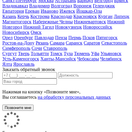
Санкт-Петербург
Москва
Астрахань
Барнаул
Белгород
Брянск
Владикавказ
Владимир
Волгоград
Воронеж
Геленджик
Евпатория
Ереван
Иваново
Ижевск
Йошкар-Ола
Казань
Керчь
Кострома
Краснодар
Красноярск
Курган
Липецк
Магнитогорск
Набережные Челны
Нижневартовск
Нижний
Новгород
Нижний Тагил
Новокузнецк
Новороссийск
Новосибирск
Омск
Орел
Оренбург
Павлодар
Пенза
Пермь
Псков
Пятигорск
Ростов-на-Дону
Рязань
Самара
Саранск
Саратов
Севастополь
Симферополь
Сочи
Ставрополь
Сургут
Тверь
Тольятти
Томск
Тула
Тюмень
Уфа
Ульяновск
Усть-Каменогорск
Ханты-Мансийск
Чебоксары
Челябинск
Ялта
Ярославль
Заказать обратный звонок
Нажимая на кнопку «Позвоните мне»,
Вы соглашаетесь
на обработку персональных данных