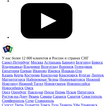
У нас более 12 000 клиентов в России и странах СНГ
Санкт-Петербург
Москва
Астрахань
Барнаул
Белгород
Брянск
Владикавказ
Владимир
Волгоград
Воронеж
Геленджик
Евпатория
Ереван
Иваново
Ижевск
Йошкар-Ола
Казань
Керчь
Кострома
Краснодар
Красноярск
Курган
Липецк
Магнитогорск
Набережные Челны
Нижневартовск
Нижний
Новгород
Нижний Тагил
Новокузнецк
Новороссийск
Новосибирск
Омск
Орел
Оренбург
Павлодар
Пенза
Пермь
Псков
Пятигорск
Ростов-на-Дону
Рязань
Самара
Саранск
Саратов
Севастополь
Симферополь
Сочи
Ставрополь
Сургут
Тверь
Тольятти
Томск
Тула
Тюмень
Уфа
Ульяновск