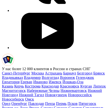
У нас более 12 000 клиентов в России и странах СНГ
Санкт-Петербург
Москва
Астрахань
Барнаул
Белгород
Брянск
Владикавказ
Владимир
Волгоград
Воронеж
Геленджик
Евпатория
Ереван
Иваново
Ижевск
Йошкар-Ола
Казань
Керчь
Кострома
Краснодар
Красноярск
Курган
Липецк
Магнитогорск
Набережные Челны
Нижневартовск
Нижний
Новгород
Нижний Тагил
Новокузнецк
Новороссийск
Новосибирск
Омск
Орел
Оренбург
Павлодар
Пенза
Пермь
Псков
Пятигорск
Ростов-на-Дону
Рязань
Самара
Саранск
Саратов
Севастополь