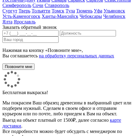
Симферополь
Сочи
Ставрополь
Сургут
Тверь
Тольятти
Томск
Тула
Тюмень
Уфа
Ульяновск
Усть-Каменогорск
Ханты-Мансийск
Чебоксары
Челябинск
Ялта
Ярославль
Заказать обратный звонок
Нажимая на кнопку «Позвоните мне»,
Вы соглашаетесь
на обработку персональных данных
Бесплатная выкраска!
Мы покрасим Ваш образец древесины в выбранный цвет или
подберем нужный. Сделаем в своем офисе и отправим
курьером или по почте, либо приедем к Вам на объект.
Выезд на объект платный от 1500₽, далее согласно
карте
доставки
.
Все подробности можно будет обсудить с менеджером по