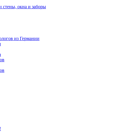
и стены, окна и заборы
нологов из Германии
ы
а
ов
ов
!