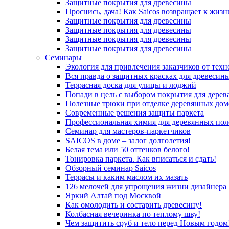
Защитные покрытия для древесины
Проснись, дача! Как Saicos возвращает к жизн
Защитные покрытия для древесины
Защитные покрытия для древесины
Защитные покрытия для древесины
Защитные покрытия для древесины
Семинары
Экология для привлечения заказчиков от тех
Вся правда о защитных красках для древесин
Террасная доска для улицы и лоджий
Попади в цель с выбором покрытия для дерев
Полезные трюки при отделке деревянных дом
Современные решения защиты паркета
Профессиональная химия для деревянных пол
Семинар для мастеров-паркетчиков
SAICOS в доме – залог долголетия!
Белая тема или 50 оттенков белого!
Тонировка паркета. Как вписаться и сдать!
Обзорный семинар Saicos
Террасы и каким маслом их мазать
126 мелочей для упрощения жизни дизайнера
Яркий Алтай под Москвой
Как омолодить и состарить древесину!
Колбасная вечеринка по теплому шву!
Чем защитить сруб и тело перед Новым годом