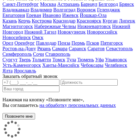
Санкт-Петербург
Москва
Астрахань
Барнаул
Белгород
Брянск
Владикавказ
Владимир
Волгоград
Воронеж
Геленджик
Евпатория
Ереван
Иваново
Ижевск
Йошкар-Ола
Казань
Керчь
Кострома
Краснодар
Красноярск
Курган
Липецк
Магнитогорск
Набережные Челны
Нижневартовск
Нижний
Новгород
Нижний Тагил
Новокузнецк
Новороссийск
Новосибирск
Омск
Орел
Оренбург
Павлодар
Пенза
Пермь
Псков
Пятигорск
Ростов-на-Дону
Рязань
Самара
Саранск
Саратов
Севастополь
Симферополь
Сочи
Ставрополь
Сургут
Тверь
Тольятти
Томск
Тула
Тюмень
Уфа
Ульяновск
Усть-Каменогорск
Ханты-Мансийск
Чебоксары
Челябинск
Ялта
Ярославль
Заказать обратный звонок
Нажимая на кнопку «Позвоните мне»,
Вы соглашаетесь
на обработку персональных данных