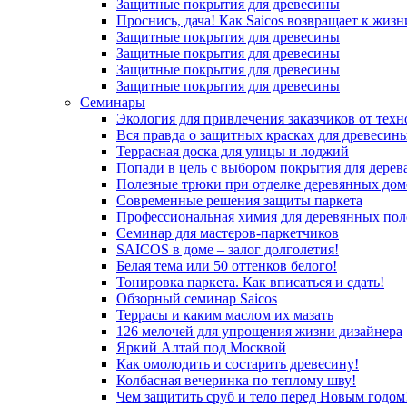
Защитные покрытия для древесины
Проснись, дача! Как Saicos возвращает к жизн
Защитные покрытия для древесины
Защитные покрытия для древесины
Защитные покрытия для древесины
Защитные покрытия для древесины
Семинары
Экология для привлечения заказчиков от тех
Вся правда о защитных красках для древесин
Террасная доска для улицы и лоджий
Попади в цель с выбором покрытия для дерев
Полезные трюки при отделке деревянных дом
Современные решения защиты паркета
Профессиональная химия для деревянных пол
Семинар для мастеров-паркетчиков
SAICOS в доме – залог долголетия!
Белая тема или 50 оттенков белого!
Тонировка паркета. Как вписаться и сдать!
Обзорный семинар Saicos
Террасы и каким маслом их мазать
126 мелочей для упрощения жизни дизайнера
Яркий Алтай под Москвой
Как омолодить и состарить древесину!
Колбасная вечеринка по теплому шву!
Чем защитить сруб и тело перед Новым годом