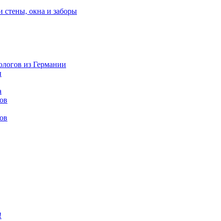
и стены, окна и заборы
нологов из Германии
ы
а
ов
ов
!