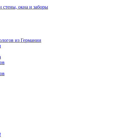
и стены, окна и заборы
нологов из Германии
ы
а
ов
ов
!