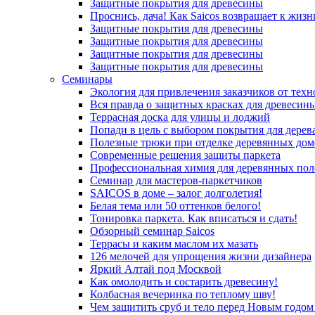
Защитные покрытия для древесины
Проснись, дача! Как Saicos возвращает к жизн
Защитные покрытия для древесины
Защитные покрытия для древесины
Защитные покрытия для древесины
Защитные покрытия для древесины
Семинары
Экология для привлечения заказчиков от тех
Вся правда о защитных красках для древесин
Террасная доска для улицы и лоджий
Попади в цель с выбором покрытия для дерев
Полезные трюки при отделке деревянных дом
Современные решения защиты паркета
Профессиональная химия для деревянных пол
Семинар для мастеров-паркетчиков
SAICOS в доме – залог долголетия!
Белая тема или 50 оттенков белого!
Тонировка паркета. Как вписаться и сдать!
Обзорный семинар Saicos
Террасы и каким маслом их мазать
126 мелочей для упрощения жизни дизайнера
Яркий Алтай под Москвой
Как омолодить и состарить древесину!
Колбасная вечеринка по теплому шву!
Чем защитить сруб и тело перед Новым годом