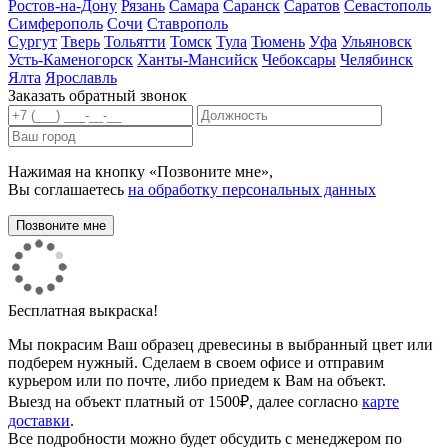
Ростов-на-Дону
Рязань
Самара
Саранск
Саратов
Севастополь
Симферополь
Сочи
Ставрополь
Сургут
Тверь
Тольятти
Томск
Тула
Тюмень
Уфа
Ульяновск
Усть-Каменогорск
Ханты-Мансийск
Чебоксары
Челябинск
Ялта
Ярославль
Заказать обратный звонок
Нажимая на кнопку «Позвоните мне»,
Вы соглашаетесь
на обработку персональных данных
Бесплатная выкраска!
Мы покрасим Ваш образец древесины в выбранный цвет или
подберем нужный. Сделаем в своем офисе и отправим
курьером или по почте, либо приедем к Вам на объект.
Выезд на объект платный от 1500₽, далее согласно
карте
доставки
.
Все подробности можно будет обсудить с менеджером по