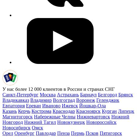
У нас более 12 000 клиентов в России и странах СНГ
Санкт-Петербург
Москва
Астрахань
Барнаул
Белгород
Брянск
Владикавказ
Владимир
Волгоград
Воронеж
Геленджик
Евпатория
Ереван
Иваново
Ижевск
Йошкар-Ола
Казань
Керчь
Кострома
Краснодар
Красноярск
Курган
Липецк
Магнитогорск
Набережные Челны
Нижневартовск
Нижний
Новгород
Нижний Тагил
Новокузнецк
Новороссийск
Новосибирск
Омск
Орел
Оренбург
Павлодар
Пенза
Пермь
Псков
Пятигорск