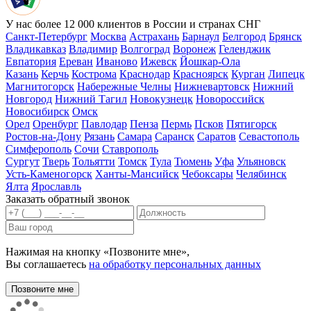
У нас более 12 000 клиентов в России и странах СНГ
Санкт-Петербург
Москва
Астрахань
Барнаул
Белгород
Брянск
Владикавказ
Владимир
Волгоград
Воронеж
Геленджик
Евпатория
Ереван
Иваново
Ижевск
Йошкар-Ола
Казань
Керчь
Кострома
Краснодар
Красноярск
Курган
Липецк
Магнитогорск
Набережные Челны
Нижневартовск
Нижний
Новгород
Нижний Тагил
Новокузнецк
Новороссийск
Новосибирск
Омск
Орел
Оренбург
Павлодар
Пенза
Пермь
Псков
Пятигорск
Ростов-на-Дону
Рязань
Самара
Саранск
Саратов
Севастополь
Симферополь
Сочи
Ставрополь
Сургут
Тверь
Тольятти
Томск
Тула
Тюмень
Уфа
Ульяновск
Усть-Каменогорск
Ханты-Мансийск
Чебоксары
Челябинск
Ялта
Ярославль
Заказать обратный звонок
Нажимая на кнопку «Позвоните мне»,
Вы соглашаетесь
на обработку персональных данных