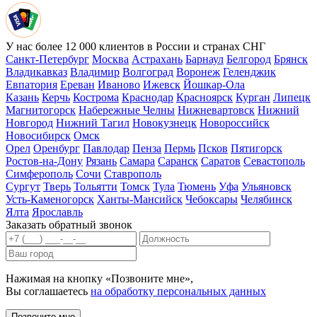
У нас более 12 000 клиентов в России и странах СНГ
Санкт-Петербург
Москва
Астрахань
Барнаул
Белгород
Брянск
Владикавказ
Владимир
Волгоград
Воронеж
Геленджик
Евпатория
Ереван
Иваново
Ижевск
Йошкар-Ола
Казань
Керчь
Кострома
Краснодар
Красноярск
Курган
Липецк
Магнитогорск
Набережные Челны
Нижневартовск
Нижний
Новгород
Нижний Тагил
Новокузнецк
Новороссийск
Новосибирск
Омск
Орел
Оренбург
Павлодар
Пенза
Пермь
Псков
Пятигорск
Ростов-на-Дону
Рязань
Самара
Саранск
Саратов
Севастополь
Симферополь
Сочи
Ставрополь
Сургут
Тверь
Тольятти
Томск
Тула
Тюмень
Уфа
Ульяновск
Усть-Каменогорск
Ханты-Мансийск
Чебоксары
Челябинск
Ялта
Ярославль
Заказать обратный звонок
Нажимая на кнопку «Позвоните мне»,
Вы соглашаетесь
на обработку персональных данных