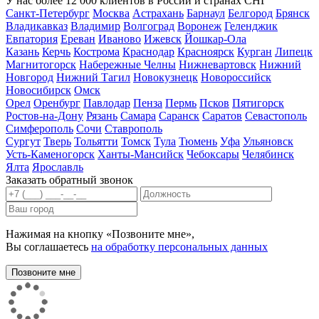
У нас более 12 000 клиентов в России и странах СНГ
Санкт-Петербург
Москва
Астрахань
Барнаул
Белгород
Брянск
Владикавказ
Владимир
Волгоград
Воронеж
Геленджик
Евпатория
Ереван
Иваново
Ижевск
Йошкар-Ола
Казань
Керчь
Кострома
Краснодар
Красноярск
Курган
Липецк
Магнитогорск
Набережные Челны
Нижневартовск
Нижний
Новгород
Нижний Тагил
Новокузнецк
Новороссийск
Новосибирск
Омск
Орел
Оренбург
Павлодар
Пенза
Пермь
Псков
Пятигорск
Ростов-на-Дону
Рязань
Самара
Саранск
Саратов
Севастополь
Симферополь
Сочи
Ставрополь
Сургут
Тверь
Тольятти
Томск
Тула
Тюмень
Уфа
Ульяновск
Усть-Каменогорск
Ханты-Мансийск
Чебоксары
Челябинск
Ялта
Ярославль
Заказать обратный звонок
Нажимая на кнопку «Позвоните мне»,
Вы соглашаетесь
на обработку персональных данных