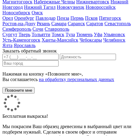
Магнитогорск
Набережные Челны
Нижневартовск
Нижний
Новгород
Нижний Тагил
Новокузнецк
Новороссийск
Новосибирск
Омск
Орел
Оренбург
Павлодар
Пенза
Пермь
Псков
Пятигорск
Ростов-на-Дону
Рязань
Самара
Саранск
Саратов
Севастополь
Симферополь
Сочи
Ставрополь
Сургут
Тверь
Тольятти
Томск
Тула
Тюмень
Уфа
Ульяновск
Усть-Каменогорск
Ханты-Мансийск
Чебоксары
Челябинск
Ялта
Ярославль
Заказать обратный звонок
Нажимая на кнопку «Позвоните мне»,
Вы соглашаетесь
на обработку персональных данных
Бесплатная выкраска!
Мы покрасим Ваш образец древесины в выбранный цвет или
подберем нужный. Сделаем в своем офисе и отправим