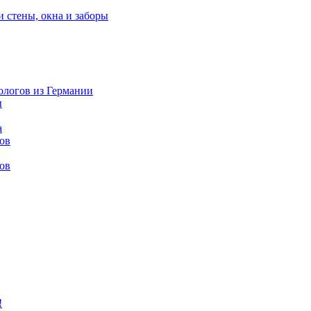
и стены, окна и заборы
нологов из Германии
ы
а
ов
ов
!