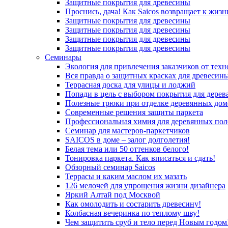
Защитные покрытия для древесины
Проснись, дача! Как Saicos возвращает к жизн
Защитные покрытия для древесины
Защитные покрытия для древесины
Защитные покрытия для древесины
Защитные покрытия для древесины
Семинары
Экология для привлечения заказчиков от тех
Вся правда о защитных красках для древесин
Террасная доска для улицы и лоджий
Попади в цель с выбором покрытия для дерев
Полезные трюки при отделке деревянных дом
Современные решения защиты паркета
Профессиональная химия для деревянных пол
Семинар для мастеров-паркетчиков
SAICOS в доме – залог долголетия!
Белая тема или 50 оттенков белого!
Тонировка паркета. Как вписаться и сдать!
Обзорный семинар Saicos
Террасы и каким маслом их мазать
126 мелочей для упрощения жизни дизайнера
Яркий Алтай под Москвой
Как омолодить и состарить древесину!
Колбасная вечеринка по теплому шву!
Чем защитить сруб и тело перед Новым годом