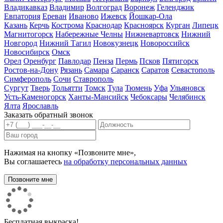
Владикавказ
Владимир
Волгоград
Воронеж
Геленджик
Евпатория
Ереван
Иваново
Ижевск
Йошкар-Ола
Казань
Керчь
Кострома
Краснодар
Красноярск
Курган
Липецк
Магнитогорск
Набережные Челны
Нижневартовск
Нижний
Новгород
Нижний Тагил
Новокузнецк
Новороссийск
Новосибирск
Омск
Орел
Оренбург
Павлодар
Пенза
Пермь
Псков
Пятигорск
Ростов-на-Дону
Рязань
Самара
Саранск
Саратов
Севастополь
Симферополь
Сочи
Ставрополь
Сургут
Тверь
Тольятти
Томск
Тула
Тюмень
Уфа
Ульяновск
Усть-Каменогорск
Ханты-Мансийск
Чебоксары
Челябинск
Ялта
Ярославль
Заказать обратный звонок
Нажимая на кнопку «Позвоните мне»,
Вы соглашаетесь
на обработку персональных данных
Бесплатная выкраска!