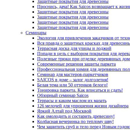
Защитные покрытия для древесины
Проснись, дача! Как Saicos возвращает к жизн
Защитные покрытия для древесины
Защитные покрытия для древесины
Защитные покрытия для древесины
Защитные покрытия для древесины
Семинары
Экология для привлечения заказчиков от тех
Вся правда о защитных красках для древесин
Террасная доска для улицы и лоджий
Попади в цель с выбором покрытия для дерев
Полезные трюки при отделке деревянных дом
Современные решения защиты паркета
Профессиональная химия для деревянных пол
Семинар для мастеров-паркетчиков
SAICOS в доме – залог долголетия!
Белая тема или 50 оттенков белого!
Тонировка паркета. Как вписаться и сдать!
Обзорный семинар Saicos
Террасы и каким маслом их мазать
126 мелочей для упрощения жизни дизайнера
Яркий Алтай под Москвой
Как омолодить и состарить древесину!
Колбасная вечеринка по теплому шву!
Чем защитить сруб и тело перед Новым годом