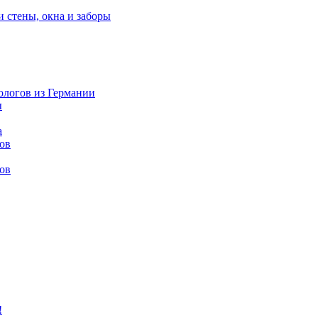
и стены, окна и заборы
нологов из Германии
ы
а
ов
ов
!