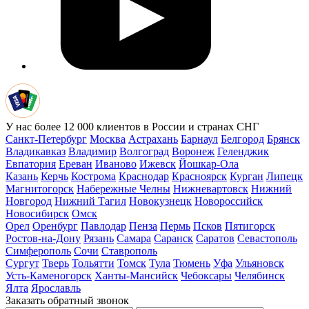
У нас более 12 000 клиентов в России и странах СНГ
Санкт-Петербург
Москва
Астрахань
Барнаул
Белгород
Брянск
Владикавказ
Владимир
Волгоград
Воронеж
Геленджик
Евпатория
Ереван
Иваново
Ижевск
Йошкар-Ола
Казань
Керчь
Кострома
Краснодар
Красноярск
Курган
Липецк
Магнитогорск
Набережные Челны
Нижневартовск
Нижний
Новгород
Нижний Тагил
Новокузнецк
Новороссийск
Новосибирск
Омск
Орел
Оренбург
Павлодар
Пенза
Пермь
Псков
Пятигорск
Ростов-на-Дону
Рязань
Самара
Саранск
Саратов
Севастополь
Симферополь
Сочи
Ставрополь
Сургут
Тверь
Тольятти
Томск
Тула
Тюмень
Уфа
Ульяновск
Усть-Каменогорск
Ханты-Мансийск
Чебоксары
Челябинск
Ялта
Ярославль
Заказать обратный звонок