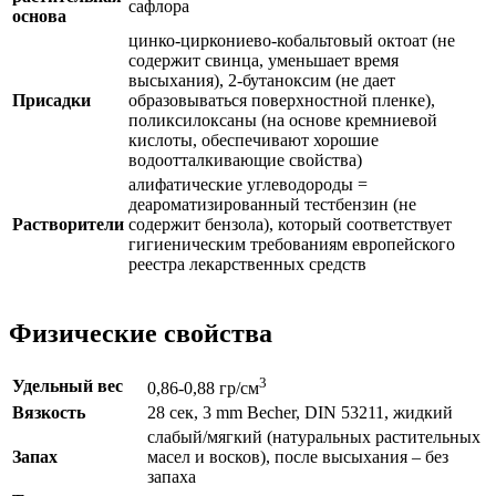
сафлора
основа
цинко-циркониево-кобальтовый октоат (не
содержит свинца, уменьшает время
высыхания), 2-бутаноксим (не дает
Присадки
образовываться поверхностной пленке),
поликсилоксаны (на основе кремниевой
кислоты, обеспечивают хорошие
водоотталкивающие свойства)
алифатические углеводороды =
деароматизированный тестбензин (не
Растворители
содержит бензола), который соответствует
гигиеническим требованиям европейского
реестра лекарственных средств
Физические свойства
3
Удельный вес
0,86-0,88 гр/cм
Вязкость
28 сек, 3 mm Becher, DIN 53211, жидкий
слабый/мягкий (натуральных растительных
Запах
масел и восков), после высыхания – без
запаха